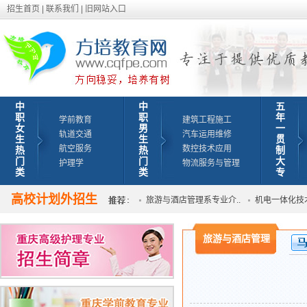
招生首页
|
联系我们
|
旧网站入口
中
中
五
职
职
年
学前教育
建筑工程施工
女
男
一
轨道交通
汽车运用维修
生
生
贯
航空服务
数控技术应用
热
热
制
门
门
大
护理学
物流服务与管理
类
类
专
高校计划外招生
航空空乘专业技能学院航..
旅游与酒店管理系专业介..
机电一体化技术专
旅游与酒店管理