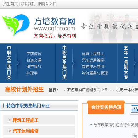
招生首页
|
联系我们
|
旧网站入口
中
中
五
职
职
年
学前教育
建筑工程施工
女
男
一
轨道交通
汽车运用维修
生
生
贯
航空服务
数控技术应用
热
热
制
门
门
大
护理学
物流服务与管理
类
类
专
高校计划外招生
航空空乘专业技能学院航..
旅游与酒店管理系专业介..
机电一体化技术
特色中职男生热门专业
会计实务特色班
建筑工程施工
改革政策指引注会行业发展
汽车运用维修
[首